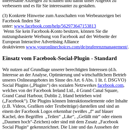
interessante Anzeigen zu schalten und damit unser Angebot zu
verbessern und es für Sie interessanter zu gestalten.
(3) Konkrete Hinweise zum Ausschalten von Werbeanzeigen bei
Facebook finden Sie
unter:
www.facebook.com/help/562973647153813
Wenn Sie kein Facebook-Konto besitzen, können Sie die
nutzungsbasierte Werbung von Facebook auf der Webseite der
European Interactive Advertising Alliance
deaktivieren
www.youronlinechoices.com/de/praferenzmanagement/
.
Einsatz vom Facebook-Social-Plugin - Standard
Wir nutzen auf Grundlage unserer berechtigten Interessen (d.h.
Interesse an der Analyse, Optimierung und wirtschaftlichem Betrieb
unseres Onlineangebotes im Sinne des Art. 6 Abs. 1 lit. f. DSGVO)
Social Plugins („Plugins“) des sozialen Netzwerkes
facebook.com
,
welches von der Facebook Ireland Ltd., 4 Grand Canal Square,
Grand Canal Harbour, Dublin 2, Irland betrieben wird
(„Facebook“). Die Plugins können Interaktionselemente oder Inhalte
(z.B. Videos, Grafiken oder Textbeiträge) darstellen und sind an
einem der Facebook Logos erkennbar (weißes „f“ auf blauer
Kachel, den Begriffen „Teilen“ „Like“, „Gefällt mir“ oder einem
„Daumen hoch“-Zeichen) oder sind mit dem Zusatz „Facebook
Social Plugin“ gekennzeichnet. Die Liste und das Aussehen der