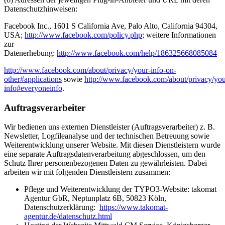
Datenschutzhinweisen:
Facebook Inc., 1601 S California Ave, Palo Alto, California 94304,
USA;
http://www.facebook.com/policy.php
; weitere Informationen
zur
Datenerhebung:
http://www.facebook.com/help/186325668085084
http://www.facebook.com/about/privacy/your-info-on-
other#applications
sowie
http://www.facebook.com/about/privacy/you
info#everyoneinfo
.
Auftragsverarbeiter
Wir bedienen uns externen Dienstleister (Auftragsverarbeiter) z. B.
Newsletter, Logfileanalyse und der technischen Betreuung sowie
Weiterentwicklung unserer Website. Mit diesen Dienstleistern wurde
eine separate Auftragsdatenverarbeitung abgeschlossen, um den
Schutz Ihrer personenbezogenen Daten zu gewährleisten. Dabei
arbeiten wir mit folgenden Dienstleistern zusammen:
Pflege und Weiterentwicklung der TYPO3-Website: takomat
Agentur GbR, Neptunplatz 6B, 50823 Köln,
Datenschutzerklärung:
https://www.takomat-
agentur.de/datenschutz.html