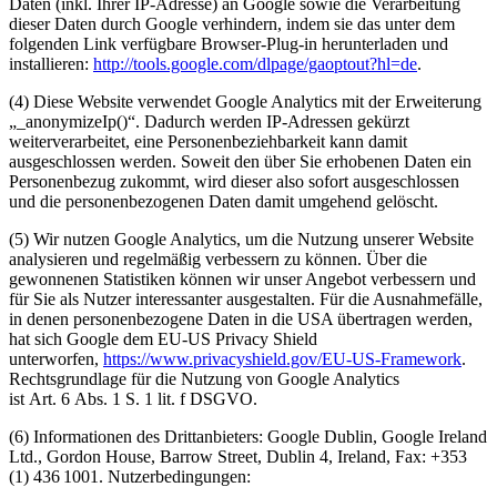
Daten (inkl. Ihrer IP-Adresse) an Google sowie die Verarbeitung
dieser Daten durch Google verhindern, indem sie das unter dem
folgenden Link verfügbare Browser-Plug-in herunterladen und
installieren:
http://tools.google.com/dlpage/gaoptout?hl=de
.
(4) Diese Website verwendet Google Analytics mit der Erweiterung
„_anonymizeIp()“. Dadurch werden IP-Adressen gekürzt
weiterverarbeitet, eine Personenbeziehbarkeit kann damit
ausgeschlossen werden. Soweit den über Sie erhobenen Daten ein
Personenbezug zukommt, wird dieser also sofort ausgeschlossen
und die personenbezogenen Daten damit umgehend gelöscht.
(5) Wir nutzen Google Analytics, um die Nutzung unserer Website
analysieren und regelmäßig verbessern zu können. Über die
gewonnenen Statistiken können wir unser Angebot verbessern und
für Sie als Nutzer interessanter ausgestalten. Für die Ausnahmefälle,
in denen personenbezogene Daten in die USA übertragen werden,
hat sich Google dem EU-US Privacy Shield
unterworfen,
https://www.privacyshield.gov/EU-US-Framework
.
Rechtsgrundlage für die Nutzung von Google Analytics
ist Art. 6 Abs. 1 S. 1 lit. f DSGVO.
(6) Informationen des Drittanbieters: Google Dublin, Google Ireland
Ltd., Gordon House, Barrow Street, Dublin 4, Ireland, Fax: +353
(1) 436 1001. Nutzerbedingungen: