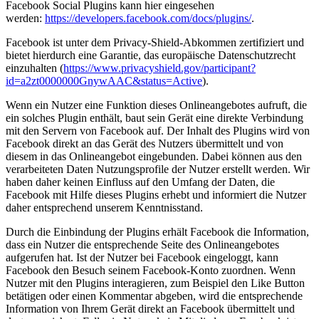
Facebook Social Plugins kann hier eingesehen
werden:
https://developers.facebook.com/docs/plugins/
.
Facebook ist unter dem Privacy-Shield-Abkommen zertifiziert und
bietet hierdurch eine Garantie, das europäische Datenschutzrecht
einzuhalten (
https://www.privacyshield.gov/participant?
id=a2zt0000000GnywAAC&status=Active
).
Wenn ein Nutzer eine Funktion dieses Onlineangebotes aufruft, die
ein solches Plugin enthält, baut sein Gerät eine direkte Verbindung
mit den Servern von Facebook auf. Der Inhalt des Plugins wird von
Facebook direkt an das Gerät des Nutzers übermittelt und von
diesem in das Onlineangebot eingebunden. Dabei können aus den
verarbeiteten Daten Nutzungsprofile der Nutzer erstellt werden. Wir
haben daher keinen Einfluss auf den Umfang der Daten, die
Facebook mit Hilfe dieses Plugins erhebt und informiert die Nutzer
daher entsprechend unserem Kenntnisstand.
Durch die Einbindung der Plugins erhält Facebook die Information,
dass ein Nutzer die entsprechende Seite des Onlineangebotes
aufgerufen hat. Ist der Nutzer bei Facebook eingeloggt, kann
Facebook den Besuch seinem Facebook-Konto zuordnen. Wenn
Nutzer mit den Plugins interagieren, zum Beispiel den Like Button
betätigen oder einen Kommentar abgeben, wird die entsprechende
Information von Ihrem Gerät direkt an Facebook übermittelt und