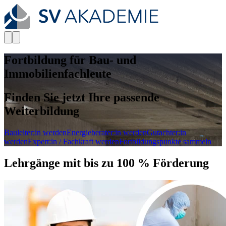
Fortbildung für Bau- und
Immobilienfachleute
Finden Sie jetzt Ihre passende
Weiterbildung
Bauleiter:in werden
Energieberater:in werden
Gutachter:in
werden
Expert:in / Fachkraft werden
Fortbildungspunkte sammeln
Lehrgänge mit bis zu 100 % Förderung