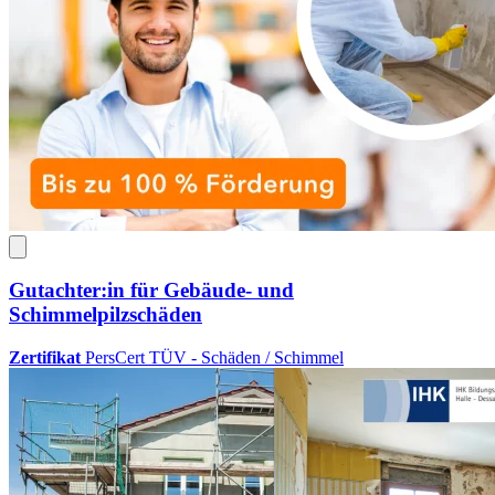
Gutachter:in für Gebäude- und
Schimmelpilzschäden
Zertifikat
PersCert TÜV - Schäden / Schimmel