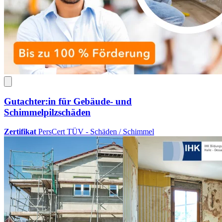
Gutachter:in für Gebäude- und
Schimmelpilzschäden
Zertifikat
PersCert TÜV - Schäden / Schimmel