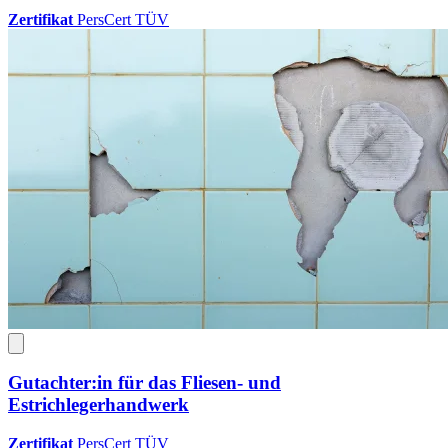
Zertifikat
PersCert TÜV
Gutachter:in für das Fliesen- und
Estrichlegerhandwerk
Zertifikat
PersCert TÜV