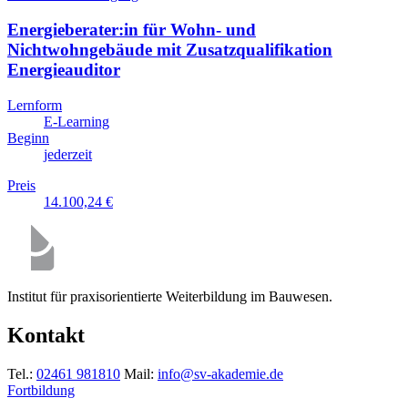
Energieberater:in für Wohn- und
Nichtwohngebäude mit Zusatzqualifikation
Energieauditor
Lernform
E-Learning
Beginn
jederzeit
Preis
14.100,24 €
Institut für praxisorientierte Weiterbildung im Bauwesen.
Kontakt
Tel.:
02461 981810
Mail:
info@sv-akademie.de
Fortbildung