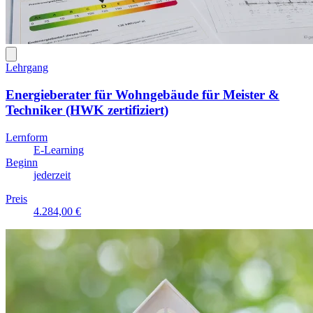
Lehrgang
Energieberater für Wohngebäude für Meister &
Techniker (HWK zertifiziert)
Lernform
E-Learning
Beginn
jederzeit
Preis
4.284,00 €