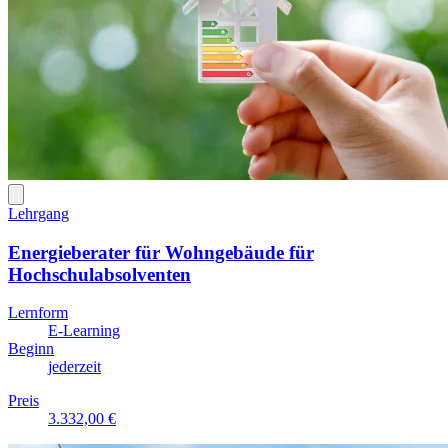
Lehrgang
Energieberater für Wohngebäude für
Hochschulabsolventen
Lernform
E-Learning
Beginn
jederzeit
Preis
3.332,00 €