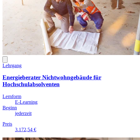
Lehrgang
Energieberater Nichtwohngebäude für
Hochschulabsolventen
Lernform
E-Learning
Beginn
jederzeit
Preis
3.172,54 €