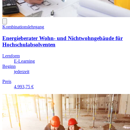
Kombinationslehrgang
Energieberater Wohn- und Nichtwohngebäude für
Hochschulabsolventen
Lernform
E-Learning
Beginn
jederzeit
Preis
4.993,75 €